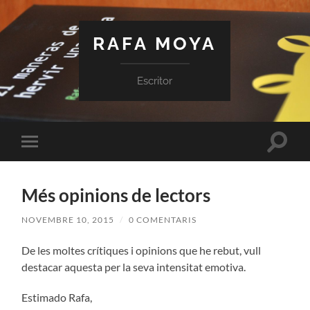
RAFA MOYA
Escritor
Toggle
Toggle
search
mobile
field
menu
Més opinions de lectors
NOVEMBRE 10, 2015
/
0 COMENTARIS
De les moltes crítiques i opinions que he rebut, vull
destacar aquesta per la seva intensitat emotiva.
Estimado Rafa,