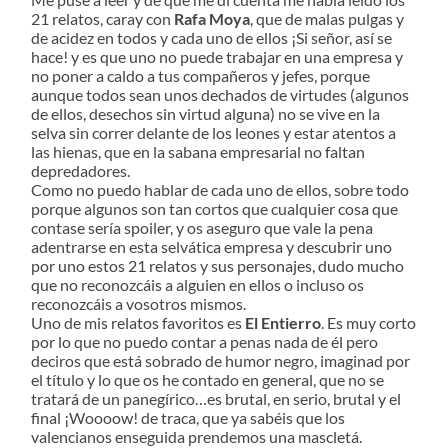
21 relatos, caray con
Rafa Moya
, que de malas pulgas y
de acidez en todos y cada uno de ellos ¡Si señor, así se
hace! y es que uno no puede trabajar en una empresa y
no poner a caldo a tus compañeros y jefes, porque
aunque todos sean unos dechados de virtudes (algunos
de ellos, desechos sin virtud alguna) no se vive en la
selva sin correr delante de los leones y estar atentos a
las hienas, que en la sabana empresarial no faltan
depredadores.
Como no puedo hablar de cada uno de ellos, sobre todo
porque algunos son tan cortos que cualquier cosa que
contase sería spoiler, y os aseguro que vale la pena
adentrarse en esta selvática empresa y descubrir uno
por uno estos 21 relatos y sus personajes, dudo mucho
que no reconozcáis a alguien en ellos o incluso os
reconozcáis a vosotros mismos.
Uno de mis relatos favoritos es
El Entierro
. Es muy corto
por lo que no puedo contar a penas nada de él pero
deciros que está sobrado de humor negro, imaginad por
el título y lo que os he contado en general, que no se
tratará de un panegírico…es brutal, en serio, brutal y el
final ¡Woooow! de traca, que ya sabéis que los
valencianos enseguida prendemos una mascletá.