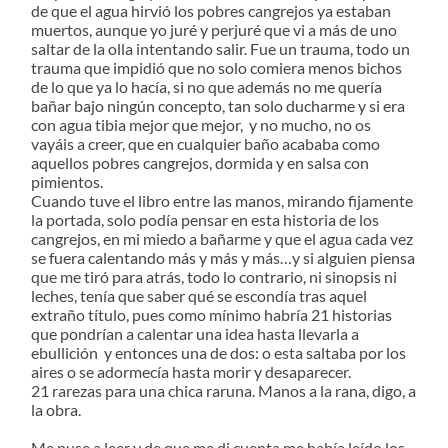
de que el agua hirvió los pobres cangrejos ya estaban
muertos, aunque yo juré y perjuré que vi a más de uno
saltar de la olla intentando salir. Fue un trauma, todo un
trauma que impidió que no solo comiera menos bichos
de lo que ya lo hacía, si no que además no me quería
bañar bajo ningún concepto, tan solo ducharme y si era
con agua tibia mejor que mejor, y no mucho, no os
vayáis a creer, que en cualquier baño acababa como
aquellos pobres cangrejos, dormida y en salsa con
pimientos.
Cuando tuve el libro entre las manos, mirando fijamente
la portada, solo podía pensar en esta historia de los
cangrejos, en mi miedo a bañarme y que el agua cada vez
se fuera calentando más y más y más…y si alguien piensa
que me tiró para atrás, todo lo contrario, ni sinopsis ni
leches, tenía que saber qué se escondía tras aquel
extraño título, pues como mínimo habría 21 historias
que pondrían a calentar una idea hasta llevarla a
ebullición y entonces una de dos: o esta saltaba por los
aires o se adormecía hasta morir y desaparecer.
21 rarezas para una chica raruna. Manos a la rana, digo, a
la obra.
Me puse a leer y de que me di cuenta me había leído los