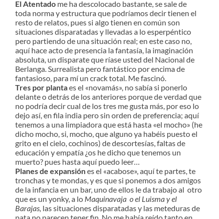
El Atentado
me ha descolocado bastante, se sale de
toda norma y estructura que podríamos decir tienen el
resto de relatos, pues si algo tienen en común son
situaciones disparatadas y llevadas a lo esperpéntico
pero partiendo de una situación real; en este caso no,
aquí hace acto de presencia la fantasía, la imaginación
absoluta, un disparate que ríase usted del Nacional de
Berlanga. Surrealista pero fantástico por encima de
fantasioso, para mí un crack total. Me fascinó.
Tres por planta
es el «novamás», no sabía si ponerlo
delante o detrás de los anteriores porque de verdad que
no podría decir cual de los tres me gusta más, por eso lo
dejo así, en fila india pero sin orden de preferencia; aquí
tenemos a una limpiadora que está hasta «el mocho» (he
dicho mocho, si, mocho, que alguno ya habéis puesto el
grito en el cielo, cochinos) de descortesías, faltas de
educación y empatía ¿os he dicho que tenemos un
muerto? pues hasta aquí puedo leer…
Planes de expansión
es el «acabose», aquí te partes, te
tronchas y te mondas, y es que si ponemos a dos amigos
de la infancia en un bar, uno de ellos le da trabajo al otro
que es un yonky, a lo
Maquinavaja o el Luisma y el
Barajas,
las situaciones disparatadas y las meteduras de
pata no parecen tener fin. No me había reído tanto en