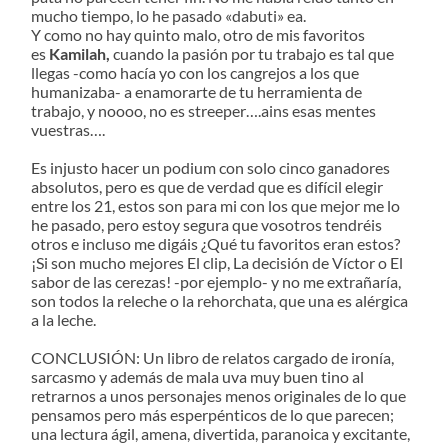
mucho tiempo, lo he pasado «dabuti» ea.
Y como no hay quinto malo, otro de mis favoritos
es
Kamilah,
cuando la pasión por tu trabajo es tal que
llegas -como hacía yo con los cangrejos a los que
humanizaba- a enamorarte de tu herramienta de
trabajo, y noooo, no es streeper….ains esas mentes
vuestras….
Es injusto hacer un podium con solo cinco ganadores
absolutos, pero es que de verdad que es difícil elegir
entre los 21, estos son para mi con los que mejor me lo
he pasado, pero estoy segura que vosotros tendréis
otros e incluso me digáis ¿Qué tu favoritos eran estos?
¡Si son mucho mejores El clip, La decisión de Víctor o El
sabor de las cerezas! -por ejemplo- y no me extrañaría,
son todos la releche o la rehorchata, que una es alérgica
a la leche.
CONCLUSIÓN: Un libro de relatos cargado de ironía,
sarcasmo y además de mala uva muy buen tino al
retrarnos a unos personajes menos originales de lo que
pensamos pero más esperpénticos de lo que parecen;
una lectura ágil, amena, divertida, paranoica y excitante,