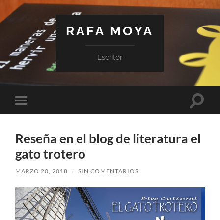
RAFA MOYA
Escritor
Altern
Alternar
el
el
campo
menú
de
móvil
búsqu
Reseña en el blog de literatura el
gato trotero
MARZO 20, 2018
/
SIN COMENTARIOS