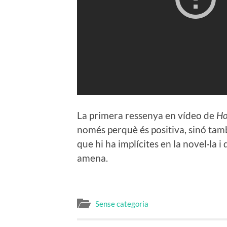
La primera ressenya en vídeo de
Ho
només perquè és positiva, sinó tam
que hi ha implícites en la novel·la i
amena.
Sense categoria