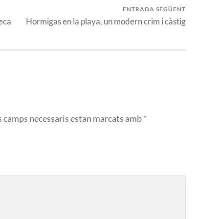
ENTRADA SEGÜENT
teca
Hormigas en la playa, un modern crim i càstig
s camps necessaris estan marcats amb
*