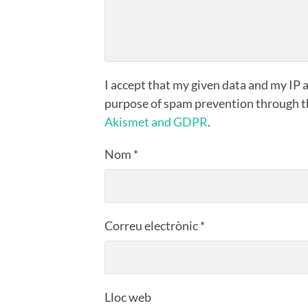
I accept that my given data and my IP a
purpose of spam prevention through 
Akismet and GDPR
.
Nom
*
Correu electrònic
*
Lloc web