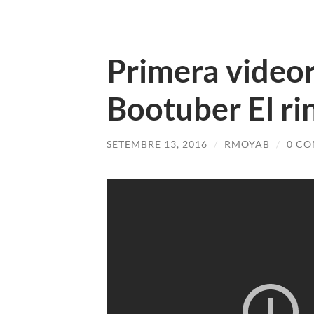
Primera video
Bootuber El ri
SETEMBRE 13, 2016
/
RMOYAB
/
0 CO