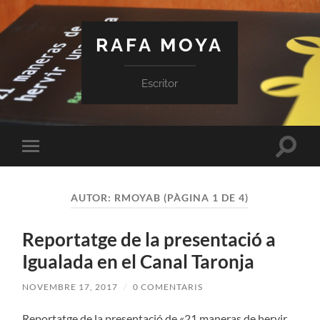
RAFA MOYA
Escritor
Toggle
Toggle
search
mobile
field
menu
AUTOR:
RMOYAB
(PÀGINA 1 DE 4)
Reportatge de la presentació a
Igualada en el Canal Taronja
NOVEMBRE 17, 2017
/
0 COMENTARIS
Reportatge de la presentació de «21 maneras de hervir