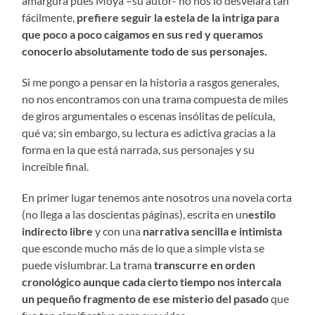
amargura pues Moya –su autor- no nos lo desvelará tan
fácilmente,
prefiere seguir la estela de la intriga para
que poco a poco caigamos en sus red y queramos
conocerlo absolutamente todo de sus personajes.
Si me pongo a pensar en la historia a rasgos generales,
no nos encontramos con una trama compuesta de miles
de giros argumentales o escenas insólitas de película,
qué va; sin embargo, su lectura es adictiva gracias a la
forma en la que está narrada, sus personajes y su
increíble final.
En primer lugar tenemos ante nosotros una novela corta
(no llega a las doscientas páginas), escrita en un
estilo
indirecto libre
y con una
narrativa sencilla e intimista
que esconde mucho más de lo que a simple vista se
puede vislumbrar. La trama
transcurre en orden
cronológico aunque cada cierto tiempo nos intercala
un pequeño fragmento de ese misterio del pasado
que