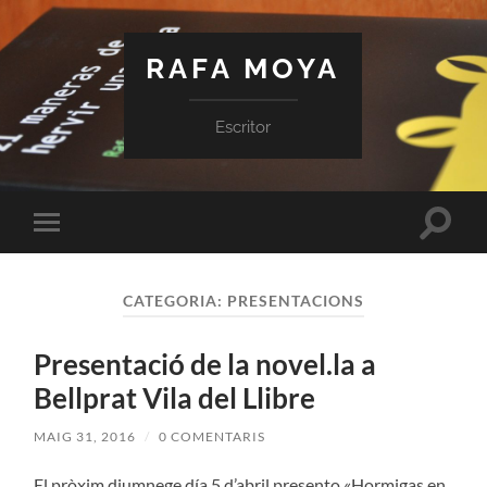
RAFA MOYA
Escritor
Toggle
Toggle
search
mobile
field
menu
CATEGORIA:
PRESENTACIONS
Presentació de la novel.la a
Bellprat Vila del Llibre
MAIG 31, 2016
/
0 COMENTARIS
El pròxim diumnege día 5 d’abril presento «Hormigas en