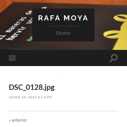
RAFA MOYA
Escritor
Altern
Alternar
el
el
campo
menú
de
móvil
búsqu
DSC_0128.jpg
JUNIO 24, 2015
0
x
0 PX
«
anterior