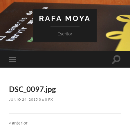
RAFA MOYA
Escritor
Altern
Alternar
el
el
campo
menú
de
móvil
búsqu
DSC_0097.jpg
JUNIO 24, 2015
0
x
0 PX
«
anterior