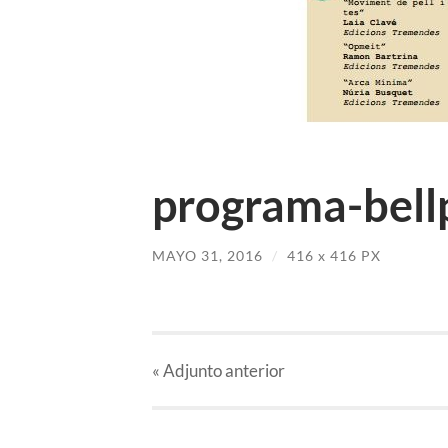
programa-bellp
MAYO 31, 2016
/
416
x
416 PX
«
Adjunto
anterior