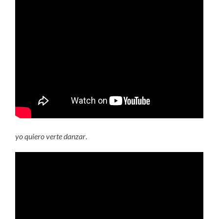
yo
quiero verte danzar
.